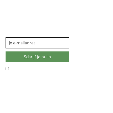
Insights
Meld je nu aan voor onze nieuwsbrief om als eerste
op de hoogte te zijn van onze Insights en laatste
nieuws en ontwikkelingen.
Door dit formulier in te vullen, ga je akkoord met
de opslag en verwerking van uw gegevens door
ons*